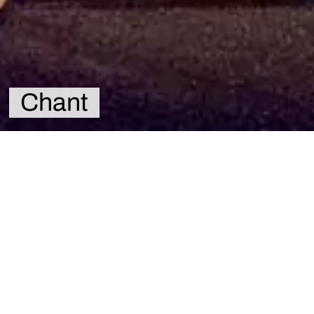
Chant
Accueil
Chant
no post
Newsletter
Spectacles, ateliers, bons plans,
rencontres, etc. Restez informés