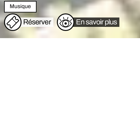
Musique
Réserver
En savoir plus
Fermeture estivale - réouverture lundi 31
août de la billetterie
Découvrez dès à présent l'intégralité des
spectacles pour la saison 2026-27.
Réservation en ligne des abonnement et
des billets à l'unité ici
:
https://centrecharliechaplin.notre-
billetterie.com/billets?kld=2627
.